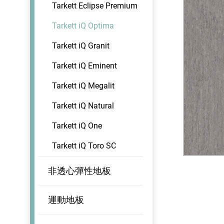
Tarkett Eclipse Premium
Tarkett iQ Optima
Tarkett iQ Granit
Tarkett iQ Eminent
Tarkett iQ Megalit
Tarkett iQ Natural
Tarkett iQ One
Tarkett iQ Toro SC
非透心彈性地板
運動地板