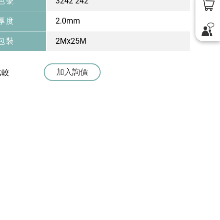
色號
3242 242
厚度
2.0mm
包裝
2Mx25M
加入詢價
比較