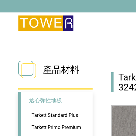
產品材料
Tark
324
透心彈性地板
Tarkett Standard Plus
Tarkett Primo Premium