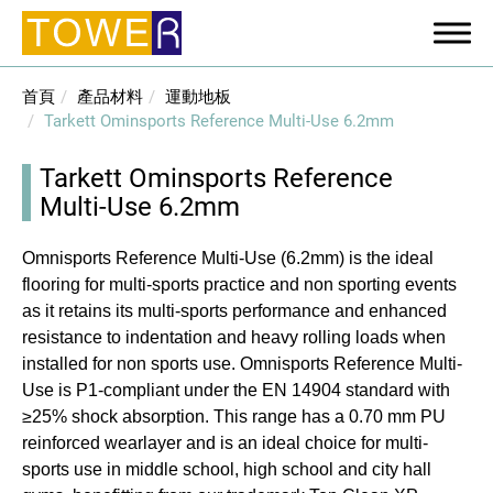
首頁
產品材料
運動地板
Tarkett Ominsports Reference Multi-Use 6.2mm
Tarkett Ominsports Reference
Multi-Use 6.2mm
Omnisports Reference Multi-Use (6.2mm) is the ideal
flooring for multi-sports practice and non sporting events
as it retains its multi-sports performance and enhanced
resistance to indentation and heavy rolling loads when
installed for non sports use. Omnisports Reference Multi-
Use is P1-compliant under the EN 14904 standard with
≥25% shock absorption. This range has a 0.70 mm PU
reinforced wearlayer and is an ideal choice for multi-
sports use in middle school, high school and city hall